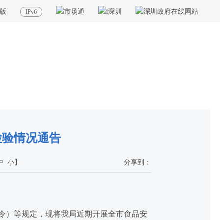
版
IPv6
置：
首页
>
政务公开
>
其他
>
专题服务
>
食品药品安全
>
信息公示
>
食品安全监管
检验情况通告
中
小
】
分享到：
令）等规定，现将我局近期开展全市食品安