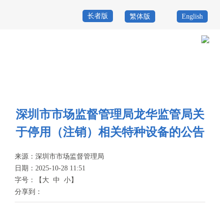
长者版
繁体版
English
首
页
政
当前位置：
首页
>
政务公开
>
其他
>
专题服务
>
特种设备安全
>
信息公
务
政
开
公
务
政
深圳市市场监督管理局龙华监管局关
开
服
民
专
于停用（注销）相关特种设备的公告
务
互
题
来源：
深圳市市场监督管理局
投
动
服
日期：2025-10-28 11:51
诉
字号：
【
大
中
小
】
举
务
分享到：
报
咨
询