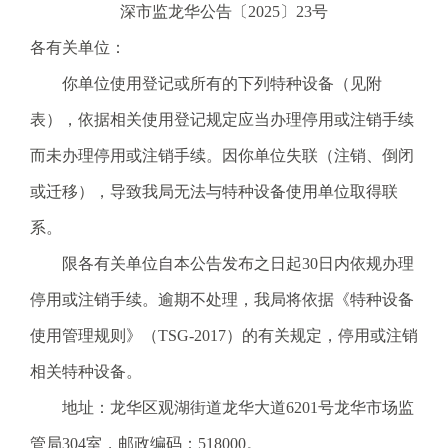
深市监龙华公告〔2025〕23号
电
话
各有关单位：
：
你单位使用登记或所有的下列特种设备（见附
1
2
表），依据相关使用登记规定应当办理停用或注销手续
3
而未办理停用或注销手续。因你单位失联（注销、倒闭
1
5
或迁移），导致我局无法与特种设备使用单位取得联
·
系。
1
2
限各有关单位自本公告发布之日起30日内依规办理
3
停用或注销手续。逾期不处理，我局将依据《特种设备
4
5
使用管理规则》（TSG-2017）的有关规定，停用或注销
投
相关特种设备。
诉
举
地址：龙华区观湖街道龙华大道6201号龙华市场监
报
管局304室，邮政编码：518000。