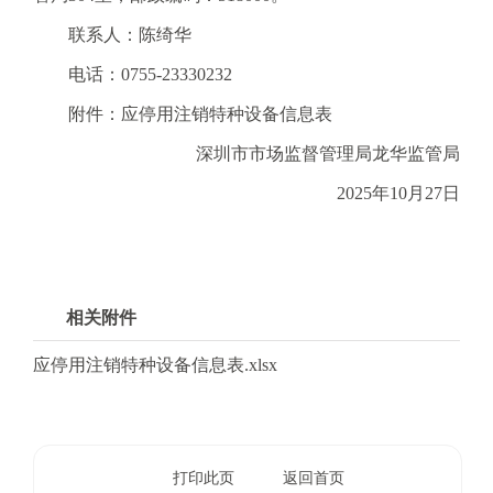
电
子
联系人：陈绮华
信
电话：0755-23330232
箱
：
附件：应停用注销特种设备信息表
1
深圳市市场监督管理局龙华监管局
2
3
2025年10月27日
1
5
@
m
相关附件
a
i
应停用注销特种设备信息表.xlsx
l
.
a
m
打印此页
返回首页
r