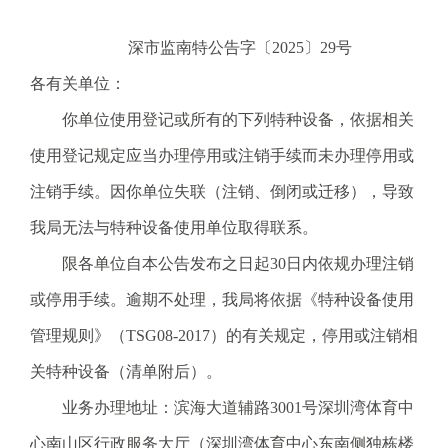
电
话
深市监南特公告字〔2025〕29号
：
各有关单位：
1
2
你单位使用登记或所有的下列特种设备，依据相关
3
使用登记规定应当办理停用或注销手续而未办理停用或
1
5
注销手续。因你单位失联（注销、倒闭或迁移），导致
·
我局无法与特种设备使用单位取得联系。
1
2
限各单位自本公告发布之日起30日内依规办理注销
3
或停用手续。逾期不处理，我局将依据《特种设备使用
4
5
管理规则》（TSG08-2017）的有关规定，停用或注销相
投
关特种设备（清单附后）。
诉
举
业务办理地址：滨海大道辅路3001号深圳湾体育中
报
心南山区行政服务大厅（深圳湾体育中心东南侧独栋楼