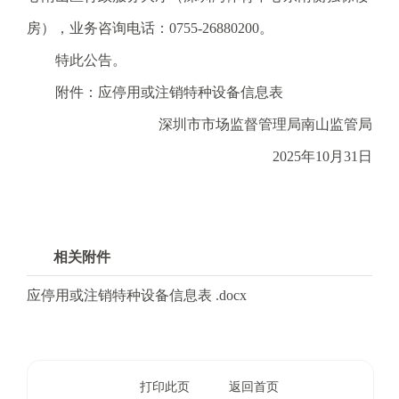
电
子
房），业务咨询电话：0755-26880200。
信
特此公告。
箱
：
附件：应停用或注销特种设备信息表
1
深圳市市场监督管理局南山监管局
2
3
2025年10月31日
1
5
@
m
相关附件
a
i
应停用或注销特种设备信息表 .docx
l
.
a
m
打印此页
返回首页
r