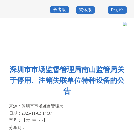
长者版
繁体版
English
首
页
政
当前位置：
首页
>
政务公开
>
其他
>
专题服务
>
特种设备安全
>
信息公
务
政
开
公
务
政
深圳市市场监督管理局南山监管局关
开
服
民
专
于停用、注销失联单位特种设备的公
务
互
题
告
投
动
服
诉
来源：
深圳市市场监督管理局
举
日期：2025-11-03 14:07
务
报
字号：
【
大
中
小
】
咨
分享到：
询