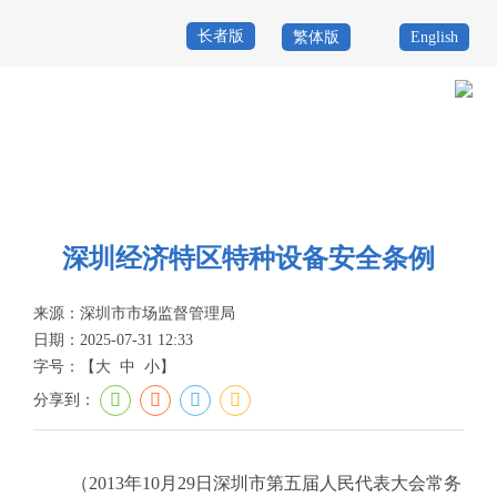
长者版
繁体版
English
首
页
政
当前位置：
首页
>
政务公开
>
其他
>
专题服务
>
特种设备安全
>
政策文
务
政
件
公
务
政
深圳经济特区特种设备安全条例
开
服
民
专
来源：
深圳市市场监督管理局
务
互
题
日期：2025-07-31 12:33
投
字号：
【
大
中
小
】
动
服
诉
分享到：
举
务
报
咨
（2013年10月29日深圳市第五届人民代表大会常务
询