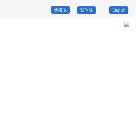
长者版
繁体版
English
首
页
政
当前位置：
首页
>
政务公开
>
其他
>
专题服务
>
行政执法信息公示
>
事
务
政
后环节公开
>
行政裁决、以案释法
公
务
政
开
服
民
专
务
互
题
投
动
服
诉
举
务
报
咨
询