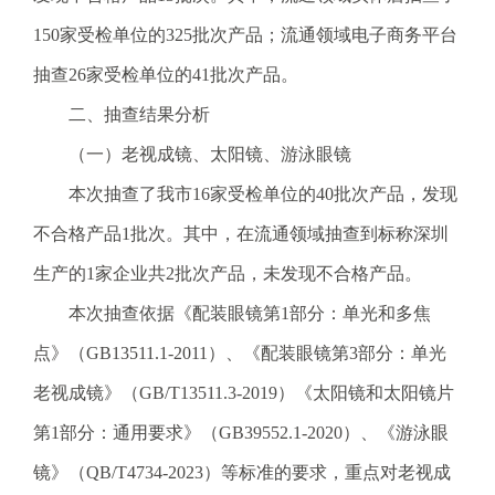
电
子
150家受检单位的325批次产品；流通领域电子商务平台
信
抽查26家受检单位的41批次产品。
箱
：
二、抽查结果分析
1
（一）老视成镜、太阳镜、游泳眼镜
2
3
本次抽查了我市16家受检单位的40批次产品，发现
1
不合格产品1批次。其中，在流通领域抽查到标称深圳
5
@
生产的1家企业共2批次产品，未发现不合格产品。
m
本次抽查依据《配装眼镜第1部分：单光和多焦
a
i
点》（GB13511.1-2011）、《配装眼镜第3部分：单光
l
老视成镜》（GB/T13511.3-2019）《太阳镜和太阳镜片
.
a
第1部分：通用要求》（GB39552.1-2020）、《游泳眼
m
镜》（QB/T4734-2023）等标准的要求，重点对老视成
r