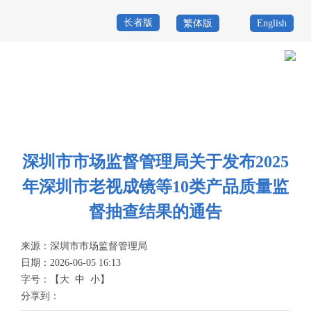
长者版
繁体版
English
首
页
政
当前位置：
首页
>
政务公开
>
其他
>
专题服务
>
质量发展与监督
>
产品
务
政
质量抽查结果通告
公
务
政
深圳市市场监督管理局关于发布2025
开
服
民
专
年深圳市老视成镜等10类产品质量监
务
互
题
督抽查结果的通告
投
动
服
诉
来源：
深圳市市场监督管理局
举
日期：2026-06-05 16:13
务
报
字号：
【
大
中
小
】
咨
分享到：
询