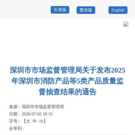
长者版
繁体版
English
首
页
政
当前位置：
首页
>
政务公开
>
其他
>
专题服务
>
质量发展与监督
>
产品
务
政
质量抽查结果通告
公
务
政
深圳市市场监督管理局关于发布2025
开
服
民
专
年深圳市消防产品等5类产品质量监
务
互
题
督抽查结果的通告
投
动
服
诉
来源：
深圳市市场监督管理局
举
日期：2026-07-02 18:10
务
报
字号：
【
大
中
小
】
咨
分享到：
询