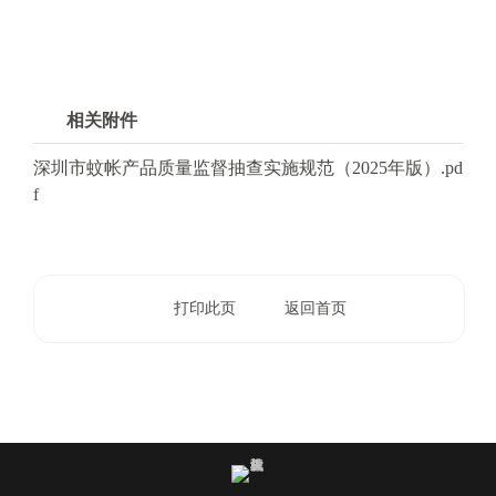
电
子
信
箱
：
相关附件
1
2
深圳市蚊帐产品质量监督抽查实施规范（2025年版）.pd
3
f
1
5
@
m
打印此页
返回首页
a
i
l
.
a
m
r