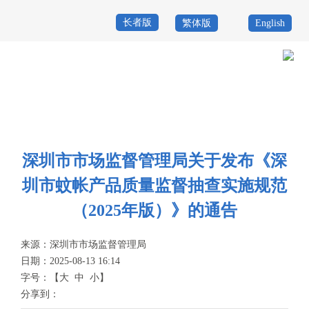
长者版
繁体版
English
首
页
政
当前位置：
首页
>
政务公开
>
其他
>
专题服务
>
质量发展与监督
>
产品
务
政
质量抽查实施规范
公
务
政
深圳市市场监督管理局关于发布《深
开
服
民
专
圳市蚊帐产品质量监督抽查实施规范
务
互
题
（2025年版）》的通告
投
动
服
诉
来源：
深圳市市场监督管理局
举
日期：2025-08-13 16:14
务
报
字号：
【
大
中
小
】
咨
分享到：
询