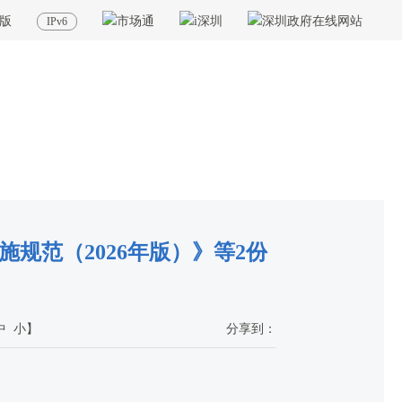
版
IPv6
置：
首页
>
政务公开
>
其他
>
专题服务
>
质量发展与监督
>
产品质量抽查实施规范
规范（2026年版）》等2份
中
小
】
分享到：