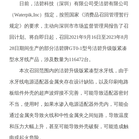
日前，洁碧科技（深圳）有限公司受洁碧有限公司
电
话
（Waterpik,Inc）指定，按照国家《消费品召回管理暂行
：
规定》的要求，主动向深圳市市场监督管理局报告了召
1
2
回计划。将自即日起，召回2021年9月16日至2023年8月
3
28日期间生产的部分洁碧牌GT0-1型号洁碧升级版紧凑
1
5
型水牙线产品，涉及数量为116472台。
·
本次召回范围内的洁碧升级版紧凑型水牙线，由于
1
2
水牙线电源适配器金属夹存在设计缺陷，以及印刷电路
3
板组件外壳的超声波焊接不完善，可能导致适配器密封
4
5
不当，使用时，如果水渗入电源适配器外壳内，可能会
投
通过金属夹导致火线和中性金属夹之间短路，导致温度
诉
举
和压力大幅上升，甚至可能导致外壳破裂，可能造成触
报
电或起火危险。