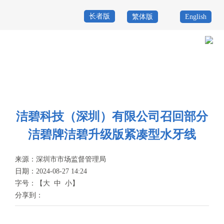
长者版
繁体版
English
首
页
政
当前位置：
首页
>
政务公开
>
其他
>
专题服务
>
质量发展与监督
>
消费
务
政
品召回管理
公
务
政
洁碧科技（深圳）有限公司召回部分
开
服
民
专
洁碧牌洁碧升级版紧凑型水牙线
务
互
题
来源：
深圳市市场监督管理局
投
动
服
日期：2024-08-27 14:24
诉
字号：
【
大
中
小
】
举
务
分享到：
报
咨
询