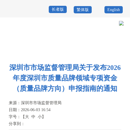
长者版
繁体版
English
首
页
政
当前位置：
首页
>
政务公开
>
其他
>
专题服务
>
质量发展与监督
>
质量
务
政
品牌
公
务
政
深圳市市场监督管理局关于发布2026
开
服
民
专
年度深圳市质量品牌领域专项资金
务
互
题
（质量品牌方向）申报指南的通知
投
动
服
诉
来源：
深圳市市场监督管理局
举
日期：2026-06-03 16:54
务
报
字号：
【
大
中
小
】
咨
分享到：
询