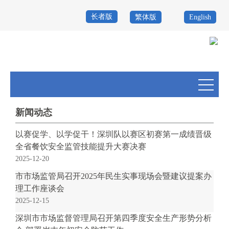
长者版
繁体版
English
首
页
政
务
政
公
务
政
新闻动态
开
服
民
专
以赛促学、以学促干！深圳队以赛区初赛第一成绩晋级
全省餐饮安全监管技能提升大赛决赛
务
互
题
2025-12-20
投
动
服
市市场监管局召开2025年民生实事现场会暨建议提案办
诉
理工作座谈会
举
务
2025-12-15
报
咨
深圳市市场监督管理局召开第四季度安全生产形势分析
询