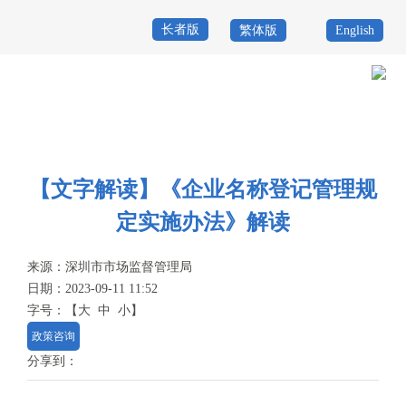
长者版
繁体版
English
首
页
政
当前位置：
首页
>
政务公开
>
政策
>
政策解读
务
政
公
务
【文字解读】《企业名称登记管理规
政
定实施办法》解读
开
服
民
专
务
互
来源：
深圳市市场监督管理局
题
日期：2023-09-11 11:52
投
动
服
字号：
【
大
中
小
】
诉
政策咨询
举
务
报
分享到：
咨
询