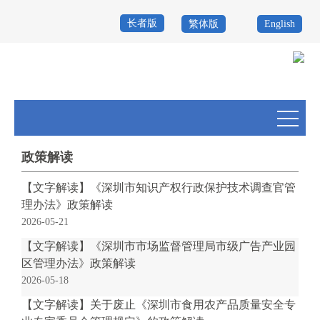
长者版
繁体版
English
首
页
政
务
政
公
务
政
政策解读
开
服
民
专
【文字解读】《深圳市知识产权行政保护技术调查官管
理办法》政策解读
务
互
题
2026-05-21
投
动
服
【文字解读】《深圳市市场监督管理局市级广告产业园
诉
区管理办法》政策解读
举
务
2026-05-18
报
咨
【文字解读】关于废止《深圳市食用农产品质量安全专
询