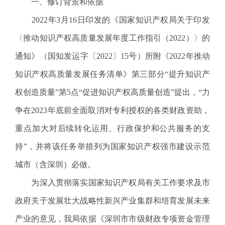
一、修订背景和依据
电
子
2022年3月16日印发的《国家知识产权局关于印发
信
〈推动知识产权高质量发展年度工作指引（2022）〉的
箱
：
通知》（国知发运字〔2022〕15号）所附《2022年推动
1
知识产权高质量发展任务清单》第三部分“提升知识产
2
3
权创造质量”第5点“促进知识产权高质量创造”提出，“力
1
争在2023年底前全面取消对专利授权的各类财政资助，
5
@
重点加大对后续转化运用、行政保护和公共服务的支
m
持”，并将该任务举措列为国家知识产权强市建设示范
a
i
城市（含深圳）必做。
l
为深入贯彻落实国家知识产权局有关工作要求及市
.
a
政府关于发展壮大战略性新兴产业集群和培育发展未来
m
产业的意见，我局依据《深圳市市级财政专项资金管理
r