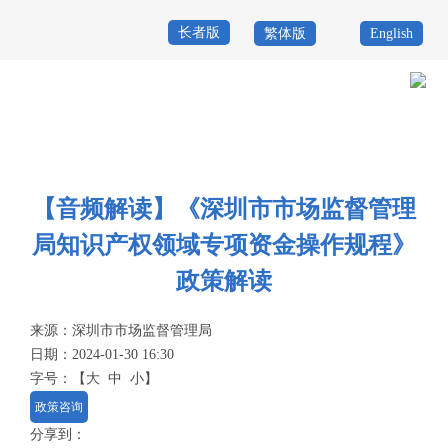
长者版
繁体版
English
首
页
政
当前位置：
首页
>
政务公开
>
政策
>
政策解读
务
政
公
务
【音频解读】《深圳市市场监督管理
政
局知识产权领域专项资金操作规程》
开
服
民
专
政策解读
务
互
题
投
来源：
深圳市市场监督管理局
动
服
诉
日期：2024-01-30 16:30
举
字号：
【
大
中
小
】
务
报
政策咨询
咨
分享到：
询