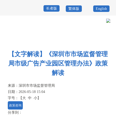
长者版
繁体版
English
首
页
政
当前位置：
首页
>
政务公开
>
政策
>
政策解读
务
政
公
务
【文字解读】《深圳市市场监督管理
政
局市级广告产业园区管理办法》政策
开
服
民
专
解读
务
互
题
投
来源：
深圳市市场监督管理局
动
服
诉
日期：2026-05-18 15:04
举
字号：
【
大
中
小
】
务
报
政策咨询
咨
分享到：
询