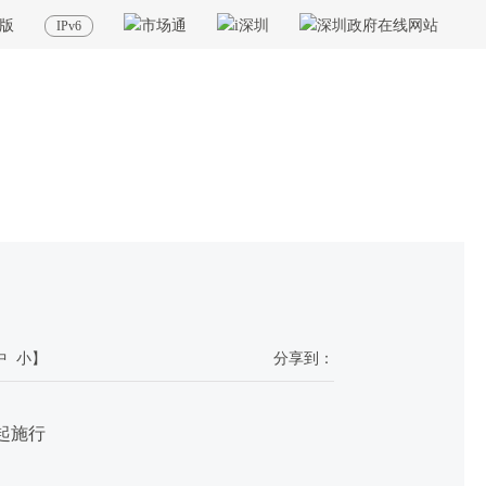
版
IPv6
当前位置：
首页
>
政务服务
>
重点业务
>
全业务全流程无纸化
>
政策规定
中
小
】
分享到：
日起施行