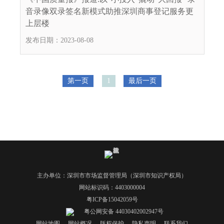
.
音录像双录签名新模式助推深圳商事登记服务更
s
上层楼
z
发布日期：2023-08-08
.
g
o
v
第一页
1
最后一页
.
c
n
主办单位：深圳市市场监督管理局（深圳市知识产权局）
网站标识码：4403000004
粤ICP备15042059号
粤公网安备 44030402002947号
网站地图
-
网站概况
-
版权保护
-
隐私声明
-
联系我们