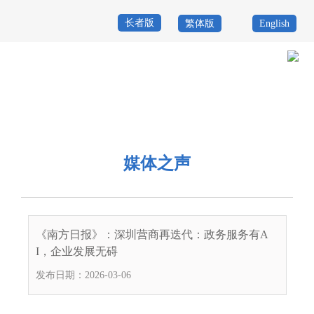
长者版
繁体版
English
首
页
政
当前位置：
首页
>
政务服务
>
重点业务
>
全业务全流程无纸化
>
媒体之
务
政
声
公
务
政
媒体之声
开
服
民
专
务
互
题
投
《南方日报》：深圳营商再迭代：政务服务有A
动
服
诉
I，企业发展无碍
举
务
发布日期：2026-03-06
报
咨
询