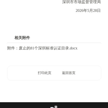
电
深圳市市场监督管理局
子
2026年5月28日
信
箱
：
1
2
相关附件
3
1
附件：废止的81个深圳标准认证目录.docx
5
@
m
a
打印此页
返回首页
i
l
.
a
m
r