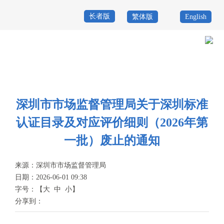
长者版
繁体版
English
首
页
政
当前位置：
首页
>
政务公开
>
其他
>
专题服务
>
深圳标准
>
通知公告
务
政
公
务
深圳市市场监督管理局关于深圳标准
政
认证目录及对应评价细则（2026年第
开
服
民
专
一批）废止的通知
务
互
题
投
来源：
深圳市市场监督管理局
动
服
诉
日期：2026-06-01 09:38
举
字号：
【
大
中
小
】
务
报
分享到：
咨
询