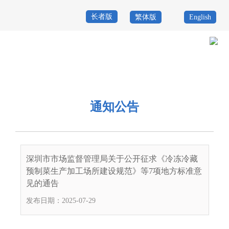
长者版
繁体版
English
首
页
政
当前位置：
首页
>
政务公开
>
其他
>
专题服务
>
深圳标准
>
通知公告
务
政
公
务
通知公告
政
开
服
民
专
务
互
题
深圳市市场监督管理局关于公开征求《冷冻冷藏
投
预制菜生产加工场所建设规范》等7项地方标准意
动
服
诉
见的通告
举
务
发布日期：2025-07-29
报
咨
询