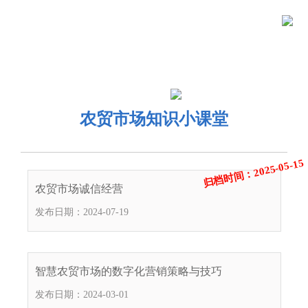
首
当前位置：
首页
>
政务公开
>
其他
>
专题服务
>
市场建设
>
农贸市场知
页
政
识小课堂
务
政
农贸市场知识小课堂
公
务
政
归档时间：2025-05-15
开
服
民
专
农贸市场诚信经营
务
互
题
发布日期：2024-07-19
投
动
服
诉
举
务
智慧农贸市场的数字化营销策略与技巧
报
咨
发布日期：2024-03-01
询