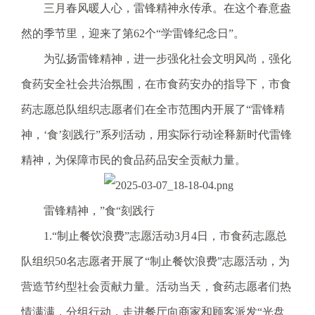
三月春风暖人心，雷锋精神永传承。在这个春意盎
电
话
然的季节里，迎来了第62个“学雷锋纪念日”。
：
为弘扬雷锋精神，进一步强化社会文明风尚，强化
1
2
食药安全社会共治氛围，在市食药安办的指导下，市食
3
药志愿总队组织志愿者们在全市范围内开展了“
雷锋精
1
5
神，‘食’刻践行
”系列活动，用实际行动诠释新时代雷锋
·
精神，为保障市民的食品药品安全贡献力量。
1
2
3
雷锋精神，”食“刻践行
4
5
1.“制止餐饮浪费”志愿活动3月4日，市食药志愿总
投
队组织50名志愿者开展了“制止餐饮浪费”志愿活动，为
诉
举
营造节约型社会贡献力量。
活动当天，食药志愿者们热
报
情满满，分组行动，走进餐厅向商家和顾客派发“光盘