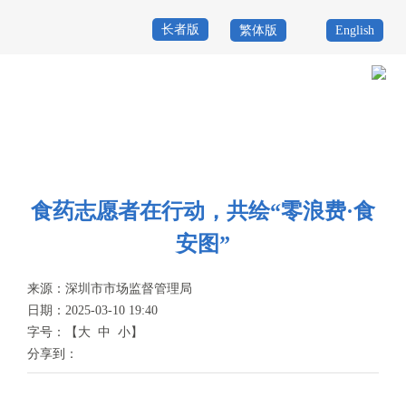
长者版
繁体版
English
首
页
政
当前位置：
首页
>
政务公开
>
其他
>
专题服务
>
食品药品安全
>
食品药
务
政
品安全志愿服务
公
务
政
食药志愿者在行动，共绘“零浪费·食
开
服
民
专
安图”
务
互
题
来源：
深圳市市场监督管理局
投
动
服
日期：2025-03-10 19:40
诉
字号：
【
大
中
小
】
举
务
分享到：
报
咨
询