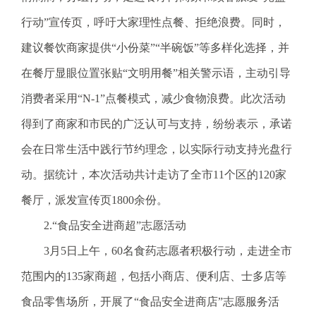
电
子
行动”宣传页，呼吁大家理性点餐、拒绝浪费。同时，
信
建议餐饮商家提供“小份菜”“半碗饭”等多样化选择，并
箱
：
在餐厅显眼位置张贴“文明用餐”相关警示语，主动引导
1
消费者采用“N-1”点餐模式，减少食物浪费。此次活动
2
3
得到了商家和市民的广泛认可与支持，纷纷表示，承诺
1
会在日常生活中践行节约理念，以实际行动支持光盘行
5
@
动。据统计，本次活动共计走访了全市11个区的120家
m
餐厅，派发宣传页1800余份。
a
i
2.“食品安全进商超”志愿活动
l
3月5日上午，60名食药志愿者积极行动，走进全市
.
a
范围内的135家商超，包括小商店、便利店、士多店等
m
食品零售场所，开展了“食品安全进商店”志愿服务活
r