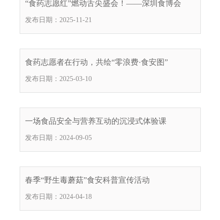
“食药志愿红”燃动舌尖盛会！——深圳食博会
电
发布日期：2025-11-21
话
：
1
2
食药志愿者在行动，共绘“零浪费·食安图”
3
发布日期：2025-03-10
1
5
·
1
一场食品安全与营养互动的沉浸式体验课
2
发布日期：2024-09-05
3
4
5
投
春季“野生毒蘑菇”食安科普宣传活动
诉
发布日期：2024-04-18
举
报