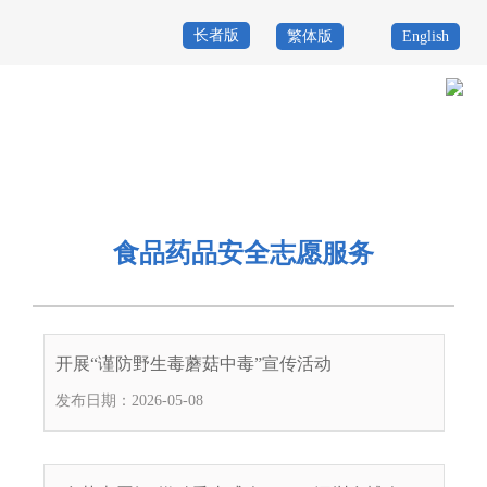
长者版
繁体版
English
首
页
政
当前位置：
首页
>
政务公开
>
其他
>
专题服务
>
食品药品安全
>
食品药
务
政
品安全志愿服务
公
务
政
食品药品安全志愿服务
开
服
民
专
务
互
题
投
开展“谨防野生毒蘑菇中毒”宣传活动
动
服
诉
发布日期：2026-05-08
举
务
报
咨
询