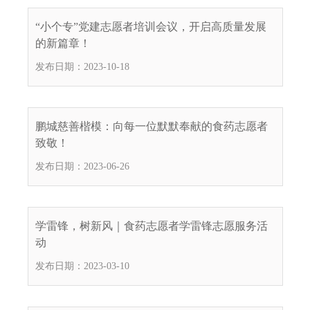
电
子
“小个专”党建志愿者培训会议，开启高质量发展
信
的新篇章！
箱
发布日期：2023-10-18
：
1
2
3
鹏城慈善楷模：向每一位默默奉献的食药志愿者
1
致敬！
5
发布日期：2023-06-26
@
m
a
i
学雷锋，树新风｜食药志愿者学雷锋志愿服务活
l
动
.
发布日期：2023-03-10
a
m
r