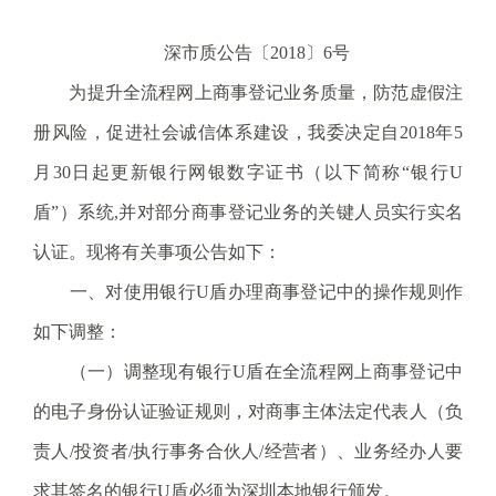
电
话
深市质公告〔
2018
〕
6
号
：
为提升全流程网上商事登记业务质量，防范虚假注
1
2
册风险，促进社会诚信体系建设，我委决定自2018年5
3
月30日起更新银行网银数字证书（以下简称“银行U
1
5
盾”）系统,并对部分商事登记业务的关键人员实行实名
·
认证。现将有关事项公告如下：
1
2
一、对使用银行U盾办理商事登记中的操作规则作
3
如下调整：
4
5
（一）调整现有银行U盾在全流程网上商事登记中
投
的电子身份认证验证规则，对商事主体法定代表人（负
诉
举
责人/投资者/执行事务合伙人/经营者）、业务经办人要
报
求其签名的银行U盾必须为深圳本地银行颁发。