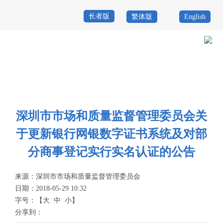
长者版
繁体版
English
首
页
政
当前位置：
首页
>
政务公开
>
其他
>
专题服务
>
商事主体登记注册(变更
务
政
登记一窗通)
>
通知公告
公
务
政
深圳市市场和质量监督管理委员会关
开
服
民
专
于更新银行网银数字证书系统及对部
务
互
题
分商事登记实行实名认证的公告
投
动
服
诉
来源：
深圳市市场和质量监督管理委员会
举
日期：2018-05-29 10:32
务
报
字号：
【
大
中
小
】
咨
分享到：
询