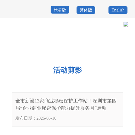
长者版
繁体版
English
首
页
政
当前位置：
首页
>
政务公开
>
其他
>
专题服务
>
商业秘密保护
>
活动剪
务
政
影
公
务
政
活动剪影
开
服
民
专
务
互
题
投
全市新设13家商业秘密保护工作站！深圳市第四
动
服
诉
届“企业商业秘密保护能力提升服务月”启动
举
务
发布日期：2026-06-10
报
咨
询