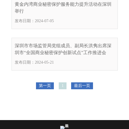
电
黄金内湾商业秘密保护服务能力提升活动在深圳
子
举行
信
发布日期：2024-07-05
箱
：
1
2
深圳市市场监管局党组成员、副局长洪隽出席深
3
圳市“全国商业秘密保护创新试点”工作推进会
1
发布日期：2024-05-21
5
@
m
a
第一页
1
最后一页
i
l
.
a
m
r