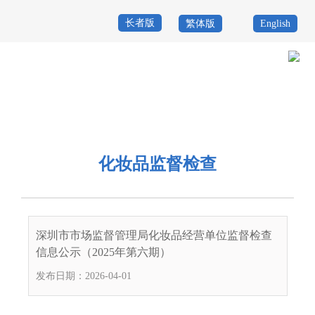
长者版
繁体版
English
首
页
政
当前位置：
首页
>
政务公开
>
其他
>
专题服务
>
药械化安全监管
>
日常
务
政
监管公示
>
化妆品监督检查
公
务
政
化妆品监督检查
开
服
民
专
务
互
题
投
深圳市市场监督管理局化妆品经营单位监督检查
动
服
诉
信息公示（2025年第六期）
举
务
发布日期：2026-04-01
报
咨
询