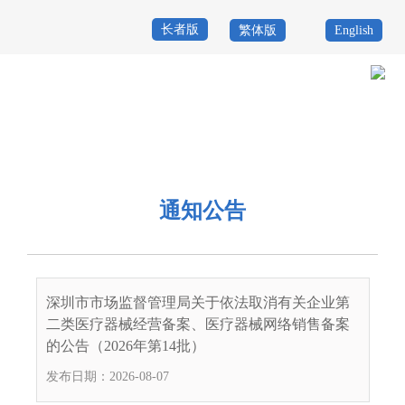
长者版
繁体版
English
首
页
政
当前位置：
首页
>
政务公开
>
其他
>
专题服务
>
药械化安全监管
>
通知
务
政
公告
公
务
政
通知公告
开
服
民
专
务
互
题
投
深圳市市场监督管理局关于依法取消有关企业第
动
服
诉
二类医疗器械经营备案、医疗器械网络销售备案
举
的公告（2026年第14批）
务
报
发布日期：2026-08-07
咨
询