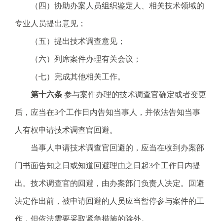
（四）协助办案人员组织鉴定人、相关技术领域的
专业人员提出意见；
（五）提出技术调查意见；
（六）列席案件办理有关会议；
（七）完成其他相关工作。
第十
六
条
参与案件办理的技术调查官确定或者变更
后，应当在3个工作日内告知当事人，并依法告知当事
人有权申请技术调查官回避。
当事人申请技术调查官回避的，应当在收到办案部
门书面告知之日或知道回避理由之日起3个工作日内提
出。技术调查官的回避，由办案部门负责人决定。回避
决定作出前，被申请回避的人员应当暂停参与案件的工
作，但依法需要采取紧急措施的除外。