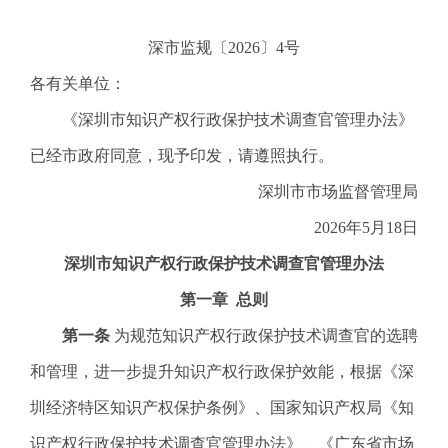
电
话
深市监规〔2026〕4号
：
各有关单位：
1
2
《深圳市知识产权行政保护技术调查官管理办法》
3
已经市政府同意，现予印发，请遵照执行。
1
5
深圳市市场监督管理局
·
2026年5月18日
1
2
深圳市知识产权行政保护技术调查官
管理办法
3
第一章 总则
4
5
第一条
为规范知识产权行政保护技术调查官的选聘
投
和管理，进一步提升知识产权行政保护效能，根据《深
诉
举
圳经济特区知识产权保护条例》、国家知识产权局《知
报
识产权行政保护技术调查官管理办法》、《广东省市场