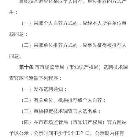
兼职技术调查官采取个人自荐、单位推荐的方式产
生：
（一）采取个人自荐方式的，应经本人所在单位审
核同意；
（二）采取单位推荐方式的，应事先征得被推荐人
同意。
第
十
条
市市场监管局（市知识产权局）选聘技术调
查官应当遵循下列程序：
（一）发布选聘通知；
（二）有关单位、机构推荐或个人自荐；
（三）审核拟定技术调查官人选名单；
（四）在市市场监管局（市知识产权局）官方网站
予以公示，公示时间不少于5个工作日。公示期内任何