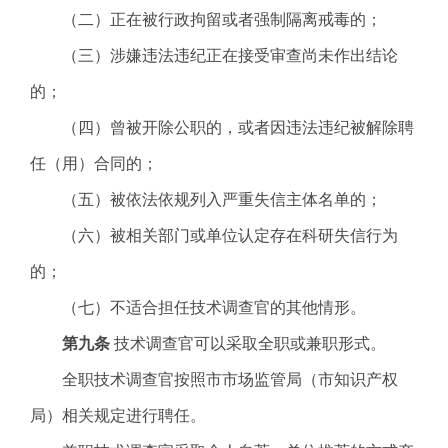
（二）正在被行政拘留或者强制隔离戒毒的；
（三）涉嫌违法违纪正在接受审查尚未作出结论
的；
（四）曾被开除公职的，或者因违法违纪被解除聘
任（用）合同的；
（五）被依法依规列入严重失信主体名单的；
（六）被相关部门或单位认定存在科研失信行为
的；
（七）不适合担任技术调查官的其他情形。
第
九
条
技术调查官可以采取全职或兼职形式。
全职技术调查官按照市市场监管局（市知识产权
局）相关规定进行聘任。