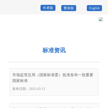
长者版
繁体版
English
首
页
政
当前位置：
首页
>
政务公开
>
其他
>
专题服务
>
深圳标准
>
标准资讯
务
政
公
务
标准资讯
政
开
服
民
专
务
互
题
市场监管总局（国家标准委）批准发布一批重要
投
国家标准
动
服
诉
发布日期：2025-03-13
举
务
报
咨
询