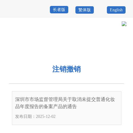
长者版
繁体版
English
首
页
政
当前位置：
首页
>
政务公开
>
其他
>
专题服务
>
重点领域信息公开
>
食
务
政
品药品安全信息公开专栏
>
注销撤销
公
务
政
注销撤销
开
服
民
专
务
互
题
投
深圳市市场监督管理局关于取消未提交普通化妆
动
服
诉
品年度报告的备案产品的通告
举
务
发布日期：2025-12-02
报
咨
询