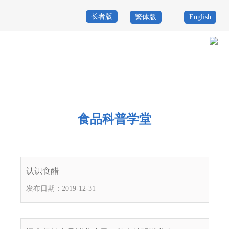
长者版
繁体版
English
首
页
政
当前位置：
首页
>
政务公开
>
其他
>
专题服务
>
食品药品安全
>
食品科
务
政
普学堂
公
务
政
食品科普学堂
开
服
民
专
务
互
题
投
认识食醋
动
服
诉
发布日期：2019-12-31
举
务
报
咨
询