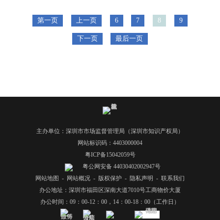
第一页
上一页
6
7
8
9
下一页
最后一页
主办单位：深圳市市场监督管理局（深圳市知识产权局）
网站标识码：4403000004
粤ICP备15042059号
粤公网安备 44030402002947号
网站地图
-
网站概况
-
版权保护
-
隐私声明
-
联系我们
办公地址：深圳市福田区深南大道7010号工商物价大厦
办公时间：09：00-12：00，14：00-18：00（工作日）