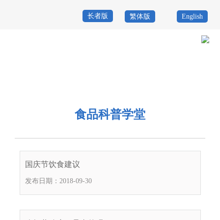
长者版
繁体版
English
首
页
政
当前位置：
首页
>
政务公开
>
其他
>
专题服务
>
食品药品安全
>
食品科
务
政
普学堂
公
务
政
食品科普学堂
开
服
民
专
务
互
题
投
国庆节饮食建议
动
服
诉
发布日期：2018-09-30
举
务
报
咨
询